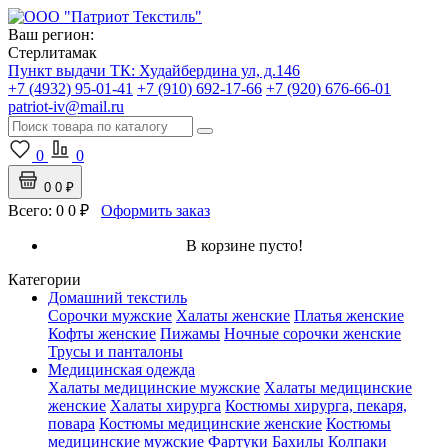
Ваш регион:
Стерлитамак
Пункт выдачи ТК:
Худайбердина ул, д.146
+7 (4932) 95-01-41
+7 (910) 692-17-66
+7 (920) 676-66-01
patriot-iv@mail.ru
0
0
0
0 ₽
Всего:
0
0 ₽
Оформить заказ
В корзине пусто!
Категории
Домашний текстиль
Сорочки мужские
Халаты женские
Платья женские
Кофты женские
Пижамы
Ночные сорочки женские
Трусы и панталоны
Медицинская одежда
Халаты медицинские мужские
Халаты медицинские
женские
Халаты хирурга
Костюмы хирурга, пекаря,
повара
Костюмы медицинские женские
Костюмы
медицинские мужские
Фартуки
Бахилы
Колпаки