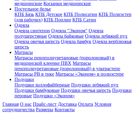
медицинские
Косынки медицинские
Постельное белье
КПБ Бязь
КПБ Детское
КПБ Полисатин
КПБ Полиэстер
(для рабочих)
КПБ Поплин
КПБ Сатин
Одеяла
Одеяла синтепон
Одеяла "Эконом"
Одеяла
полушерстяные
Одеяла байковые
Одеяла лебяжий пух
Одеяла овечья шерсть
Одеяла бамбук
Одеяла верблюжья
шерсть
Матрасы
Матрасы пенополиуретановые (поролоновый) в
медицинской клеенке ПВХ
Матрасы
пенополиуретановые (поролоновый) в ультрастепе
Матрасы РВ в тике
Матрасы «Эконом» в полиэстере
Подушки
Подушки холлофайберные
Подушки лебяжий пух
Подушки бамбуковые
Подушки овечья шерсть
Подушки
перовые
Подушки «Эконом»
Главная
О нас
Прайс-лист
Доставка
Оплата
Условия
сотрудничества
Размеры
Контакты