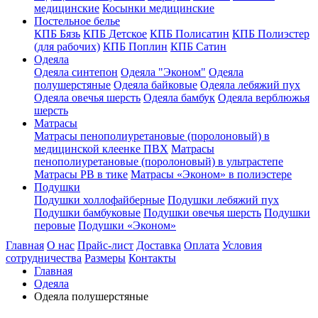
медицинские
Косынки медицинские
Постельное белье
КПБ Бязь
КПБ Детское
КПБ Полисатин
КПБ Полиэстер
(для рабочих)
КПБ Поплин
КПБ Сатин
Одеяла
Одеяла синтепон
Одеяла "Эконом"
Одеяла
полушерстяные
Одеяла байковые
Одеяла лебяжий пух
Одеяла овечья шерсть
Одеяла бамбук
Одеяла верблюжья
шерсть
Матрасы
Матрасы пенополиуретановые (поролоновый) в
медицинской клеенке ПВХ
Матрасы
пенополиуретановые (поролоновый) в ультрастепе
Матрасы РВ в тике
Матрасы «Эконом» в полиэстере
Подушки
Подушки холлофайберные
Подушки лебяжий пух
Подушки бамбуковые
Подушки овечья шерсть
Подушки
перовые
Подушки «Эконом»
Главная
О нас
Прайс-лист
Доставка
Оплата
Условия
сотрудничества
Размеры
Контакты
Главная
Одеяла
Одеяла полушерстяные