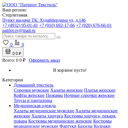
Ваш регион:
Стерлитамак
Пункт выдачи ТК:
Худайбердина ул, д.146
+7 (4932) 95-01-41
+7 (910) 692-17-66
+7 (920) 676-66-01
patriot-iv@mail.ru
0
0
0
0 ₽
Всего:
0
0 ₽
Оформить заказ
В корзине пусто!
Категории
Домашний текстиль
Сорочки мужские
Халаты женские
Платья женские
Кофты женские
Пижамы
Ночные сорочки женские
Трусы и панталоны
Медицинская одежда
Халаты медицинские мужские
Халаты медицинские
женские
Халаты хирурга
Костюмы хирурга, пекаря,
повара
Костюмы медицинские женские
Костюмы
медицинские мужские
Фартуки
Бахилы
Колпаки