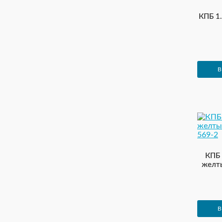
КПБ 1
В
КПБ 
желты
В