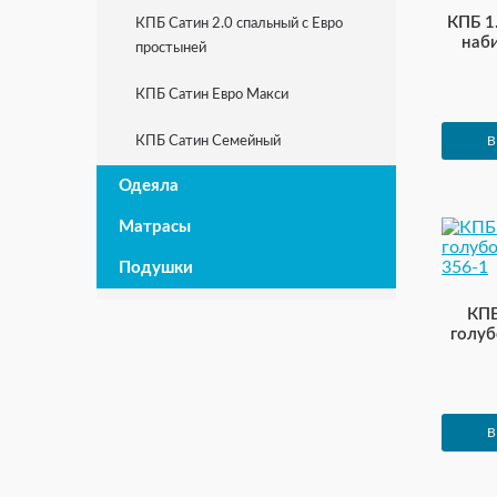
КПБ 1
КПБ Сатин 2.0 спальный с Евро
наби
простыней
КПБ Сатин Евро Макси
В
КПБ Сатин Семейный
Одеяла
Матрасы
Подушки
КПБ
голуб
В