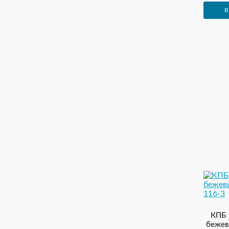
В
КПБ 
бежев