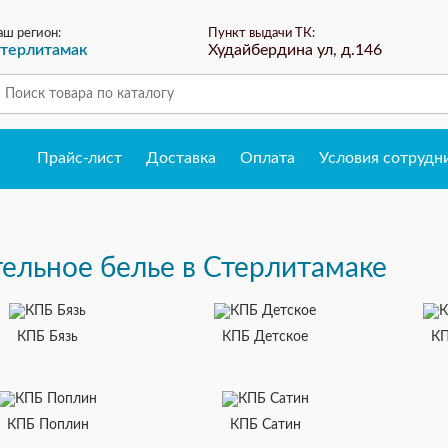
аш регион:
Пункт выдачи ТК:
терлитамак
Худайбердина ул, д.146
Прайс-лист
Доставка
Оплата
Условия сотрудн
ЗАКАЗ ОБРАТНОГО ЗВОНКА
ельное белье в Стерлитамаке
КПБ Бязь
КПБ Детское
КП
КПБ Поплин
КПБ Сатин