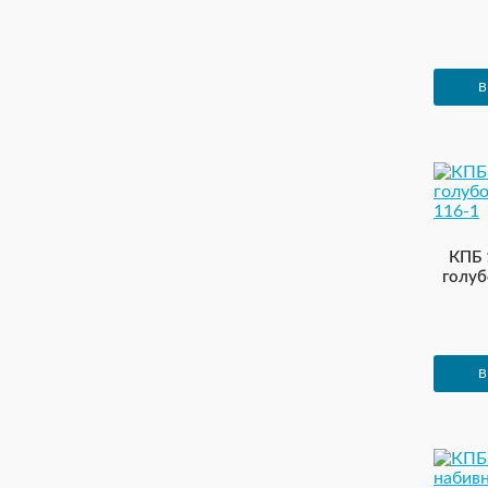
В
КПБ 
голуб
В