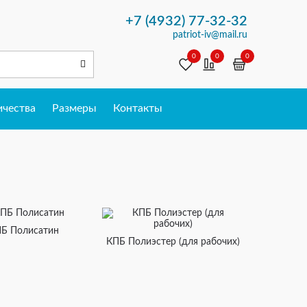
+7 (4932) 77-32-32
patriot-iv@mail.ru
0
0
0
ичества
Размеры
Контакты
Б Полисатин
КПБ Полиэстер (для рабочих)