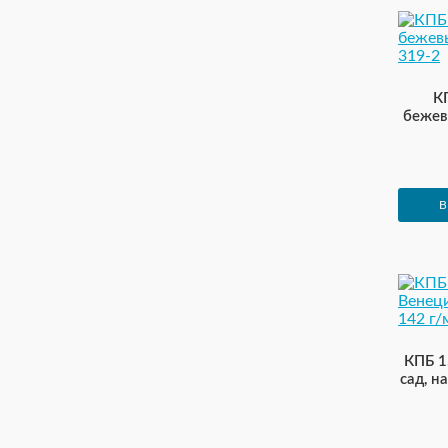
К
бежев
В
КПБ 1
сад, н