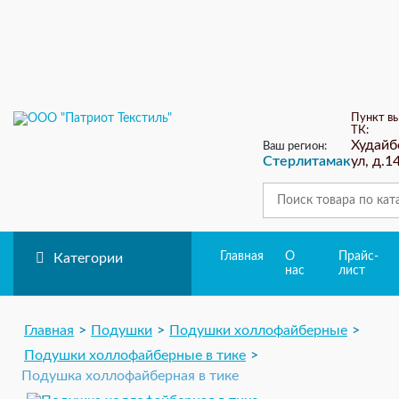
ЗАКАЗ ОБРАТ
Пункт в
ТК:
Худайб
Ваш регион:
Стерлитамак
ул, д.1
Главная
О
Прайс-
Категории
нас
лист
Главная
Подушки
Подушки холлофайберные
Подушки холлофайберные в тике
Подушка холлофайберная в тике